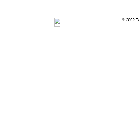
© 2002 Te
---------